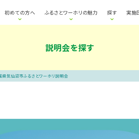
は
明会を探す
参加者の声
参加までの流れ
地域の仕事から探す
自治体・団体の声
説明会って何をするの？
地域のイベントから
地域の魅力紹介
ワカ
初めての方へ
ふるさとワーホリの魅力
探す
実施
説明会を探す
宮城県気仙沼市ふるさとワーホリ説明会