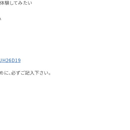
を体験してみたい
い
KUH26D19
ために、必ずご記入下さい。