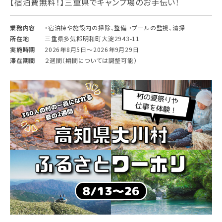
【宿泊費無料！】三重県でキャンプ場のお手伝い！
業務内容
・宿泊棟や施設内の掃除、整備 ・プールの監視、清掃
所在地
三重県多気郡明和町大淀2943-11
実施時期
2026年8月5日〜2026年9月29日
滞在期間
２週間（期間については調整可能）