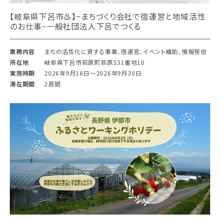
【岐阜県下呂市♨︎】~まちづくり会社で宿運営と地域活性
のお仕事~一般社団法人下呂でつくる
業務内容
まちの活性化に資する事業、宿運営、イベント補助、情報発信
所在地
岐阜県下呂市萩原町萩原531番地10
実施時期
2026年9月16日〜2026年9月30日
滞在期間
2週間