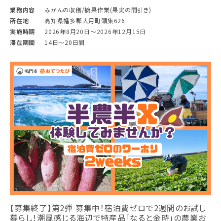
業務内容
みかんの収穫/摘果作業(果実の間引き)
所在地
高知県幡多郡大月町頭集626
実施時期
2026年8月20日〜2026年12月15日
滞在期間
14日〜20日間
【募集終了】第2弾 募集中！宿泊費ゼロで2週間のお試し
暮らし！潮風感じる海辺で特産品「なると金時」の農業お