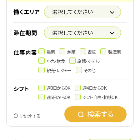
働くエリア
滞在期間
仕事内容
農業
漁業
畜産
製造業
小売・飲食
旅館・ホテル
観光・レジャー
その他
シフト
週3日からOK
週4日からOK
週5日からOK
シフト自由・相談OK
検索する
リセットする