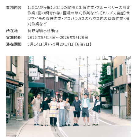
業務内容
【JOCA駒ヶ根】ぶどうの収穫と出荷作業・ブルーベリーの剪定
作業・蚕の飼育作業・圃場の草刈作業など、【アルプス農産】サ
ツマイモの収穫作業・アスパラガスのハウス内の草取作業・稲
刈作業など
所在地
長野県駒ヶ根市内
実施時期
2026年9月14日〜2026年9月20日
滞在期間
9月14日(月)〜9月20日(日)【6泊7日】