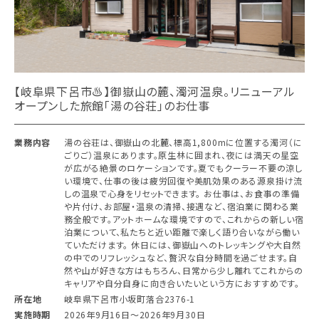
【岐阜県下呂市♨︎】御嶽山の麓、濁河温泉。リニューアル
オープンした旅館「湯の谷荘」のお仕事
業務内容
湯の谷荘は、御嶽山の北麓、標高1,800mに位置する濁河（に
ごりご）温泉にあります。原生林に囲まれ、夜には満天の星空
が広がる絶景のロケーションです。夏でもクーラー不要の涼し
い環境で、仕事の後は疲労回復や美肌効果のある源泉掛け流
しの温泉で心身をリセットできます。 お仕事は、お食事の準備
や片付け、お部屋・温泉の清掃、接遇など、宿泊業に関わる業
務全般です。アットホームな環境ですので、これからの新しい宿
泊業について、私たちと近い距離で楽しく語り合いながら働い
ていただけます。 休日には、御嶽山へのトレッキングや大自然
の中でのリフレッシュなど、贅沢な自分時間を過ごせます。自
然や山が好きな方はもちろん、日常から少し離れてこれからの
キャリアや自分自身に向き合いたいという方におすすめです。
所在地
岐阜県下呂市小坂町落合2376-1
実施時期
2026年9月16日〜2026年9月30日