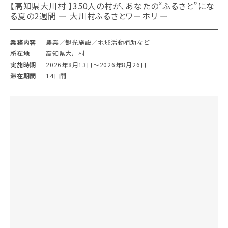
【高知県大川村 】350人の村が、あなたの“ふるさと”にな
る夏の2週間 ー 大川村ふるさとワーホリ ー
業務内容
農業／観光施設／地域活動補助など
所在地
高知県大川村
実施時期
2026年8月13日〜2026年8月26日
滞在期間
14日間
【高知県土佐市】土佐の生姜を知る！暮らしながら収穫体