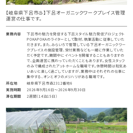
【岐阜県下呂市♨︎】下呂オーガニックワークプレイス管理
運営の仕事です。
業務内容
下呂市の魅力を発信する下呂スタイル魅力発信プロジェクト
POKAPOKAのライターとして取材、執筆活動に従事していた
だきます。また、みらいろで管理している下呂オーガニックワー
クプレイスの施設管理、受付業務なども一緒に作業していた
だく予定です。期間中にイベントを開催することもありますの
で、企画運営に携わっていただくこともあります。女性スタッフ
のみで構成されたアットホームな職場です。休憩時間は和気あ
いあいと楽しく過ごしていますが、業務中はそれぞれの仕事に
集中する、オンとオフのメリハリがある職場です。
所在地
岐阜県下呂市森2312番地6
実施時期
2026年9月16日〜2026年9月30日
滞在期間
2週間（14泊15日）