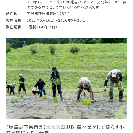
ています。コーヒーやカフェ経営、ミャンマー文化等について興
味のある方にとって学びが得られる環境です。
所在地
下呂市萩原町萩原1282-3
実施時期
2026年9月16日〜2026年9月30日
滞在期間
2週間（14泊15日）
【岐阜県下呂市♨︎】米米米CLUB~農林業をして暮らす小
商を応援するお仕事~