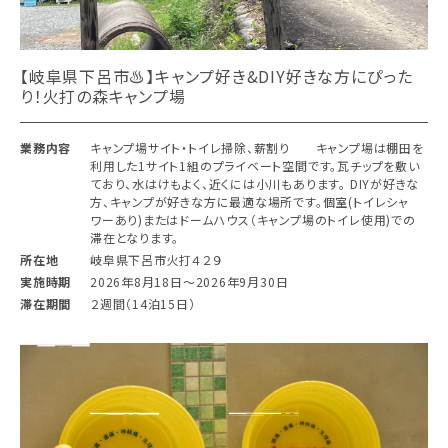
【岐阜県下呂市♨︎】キャンプ好き&DIY好きな方にぴった
り！火打の森キャンプ場
業務内容
キャンプ場サイト・トイレ掃除、薪割り キャンプ場は棚田を
利用した1サイト1組のプライベート空間です。瓦チップを敷い
ており、水はけもよく、近くには小川もあります。 DIYが好きな
方、キャンプが好きな方に最適な場所です。個室(トイレシャ
ワーあり)またはドームハウス（キャンプ場のトイレ使用)での
滞在となります。
所在地
岐阜県下呂市火打４２９
実施時期
2026年8月18日〜2026年9月30日
滞在期間
２週間（14泊15日）