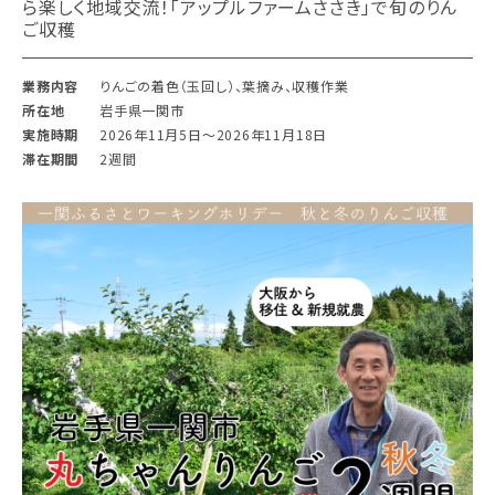
ら楽しく地域交流！「アップルファームささき」で旬のりん
ご収穫
業務内容
りんごの着色（玉回し）、葉摘み、収穫作業
所在地
岩手県一関市
実施時期
2026年11月5日〜2026年11月18日
滞在期間
2週間