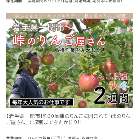
滞在期間
実施期間のうち1ヶ月程度（開始時期、期間等は要相談）
【岩手県一関市】約30品種のりんごに囲まれて「峠のりん
ご屋さん」で収穫までを丸かじり！！
業務内容
りんごの着色（玉回し）、葉摘み、収穫作業