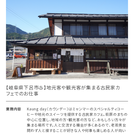
【岐阜県下呂市♨︎】地元客や観光客が集まる古民家カ
フェでのお仕事
業務内容
Kaung day（カウンデー）はミャンマーのスペシャルティコー
ヒーや地元のスイーツを提供する古民家カフェ。萩原のまちの
中心に位置し、地域の方・観光客の方など、おもしろい方々が
集まる場所です。人と交流する機会が多くあるので、老若男女
問わず人と接することが好きな人や何事も楽しめる人が向い