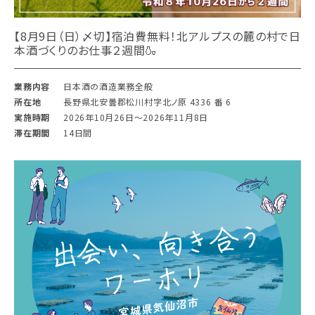
【8月9日（日）〆切】宿泊費無料！北アルプスの麓の村で日
本酒づくりのお仕事２週間🍶
業務内容
日本酒の酒造業務全般
所在地
長野県北安曇郡松川村字北ノ原 4336 番 6
実施時期
2026年10月26日〜2026年11月8日
滞在期間
14日間