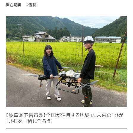
滞在期間
2週間
【岐阜県下呂市♨︎】全国が注目する地域で、未来の「ひが
し村」を一緒に作ろう！