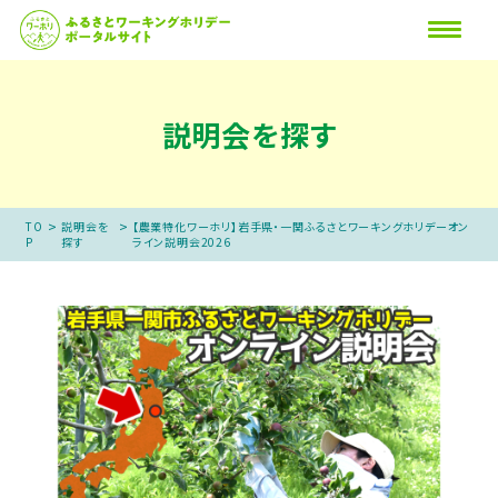
説明会を探す
>
>
TO
説明会を
【農業特化ワーホリ】岩手県・一関ふるさとワーキングホリデーオン
P
探す
ライン説明会2026