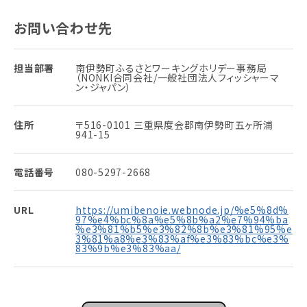
お問い合わせ先
担当部署
南伊勢町ふるさとワーキングホリデー事務局
（NONKI合同会社/一般社団法人フィッシャーマ
ン・ジャパン）
住所
〒516-0101 三重県度会郡南伊勢町五ヶ所浦
941-15
電話番号
080-5297-2668
URL
https://umibenoie.webnode.jp/%e5%8d%
97%e4%bc%8a%e5%8b%a2%e7%94%ba
%e3%81%b5%e3%82%8b%e3%81%95%e
3%81%a8%e3%83%af%e3%83%bc%e3%
83%9b%e3%83%aa/