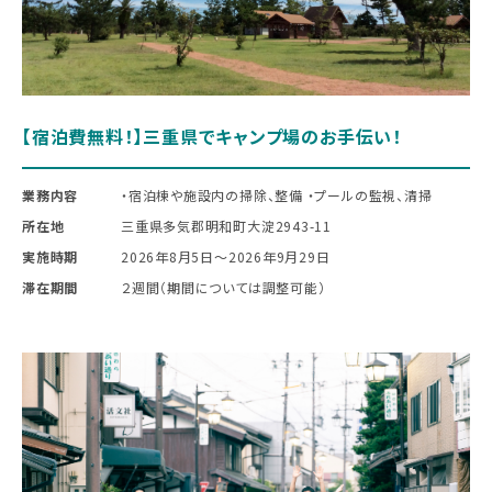
【宿泊費無料！】三重県でキャンプ場のお手伝い！
業務内容
・宿泊棟や施設内の掃除、整備 ・プールの監視、清掃
所在地
三重県多気郡明和町大淀2943-11
実施時期
2026年8月5日〜2026年9月29日
滞在期間
２週間（期間については調整可能）