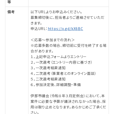
等
備考
以下URLよりお申込みください。
募集締切後に、担当者よりご連絡させていただ
きます。
申込URL：
https://x.gd/kX6BC
＜応募～参加までの流れ＞
※応募多数の場合、締切前に受付を終了する場
合があります。
１，上記申込フォームよりエントリー
２，一次選考（エントリー内容に基づき）
３，一次選考結果通知
４，二次選考（事業者とのオンライン面談）
５，二次選考結果通知
６，参加決定後、詳細調整・準備
伊那市議会（令和８年３月定例会）において、本
案件に必要な予算が議決されなかった場合、採
用は取り止めとなります。あらかじめご了承くだ
さい。