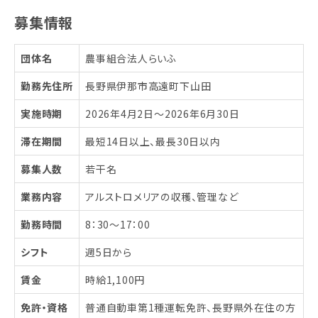
募集情報
団体名
農事組合法人らいふ
勤務先住所
長野県伊那市高遠町下山田
実施時期
2026年4月2日〜2026年6月30日
滞在期間
最短14日以上、最長30日以内
募集人数
若干名
業務内容
アルストロメリアの収穫、管理など
勤務時間
8：30～17：00
シフト
週5日から
賃金
時給1,100円
免許・資格
普通自動車第1種運転免許、長野県外在住の方