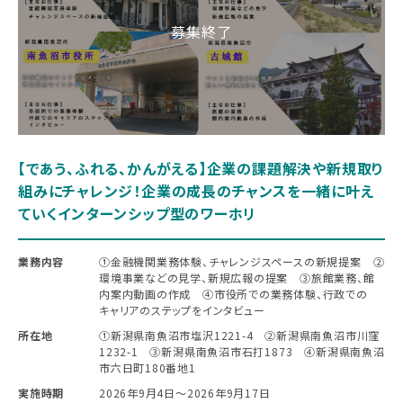
【であう、ふれる、かんがえる】企業の課題解決や新規取り
組みにチャレンジ！企業の成長のチャンスを一緒に叶え
ていくインターンシップ型のワーホリ
業務内容
①金融機関業務体験、チャレンジスペースの新規提案 ②
環境事業などの見学、新規広報の提案 ③旅館業務、館
内案内動画の作成 ④市役所での業務体験、行政での
キャリアのステップをインタビュー
所在地
①新潟県南魚沼市塩沢1221-4 ②新潟県南魚沼市川窪
1232-1 ③新潟県南魚沼市石打1873 ④新潟県南魚沼
市六日町180番地1
実施時期
2026年9月4日〜2026年9月17日