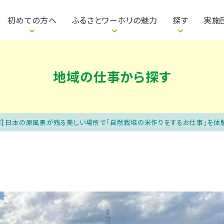
は
明会を探す
参加者の声
参加までの流れ
地域の仕事から探す
自治体・団体の声
説明会って何をするの？
地域のイベントから
地域の魅力紹介
ワカ
初めての方へ
ふるさとワーホリの魅力
探す
実施
地域の仕事から探す