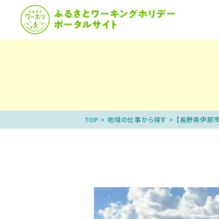
ふるさとワーホリと
説
TOP
>
地域の仕事から探す
>