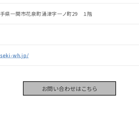
5 岩手県一関市花泉町涌津字一ノ町29 １階
oseki-wh.jp/
お問い合わせはこちら