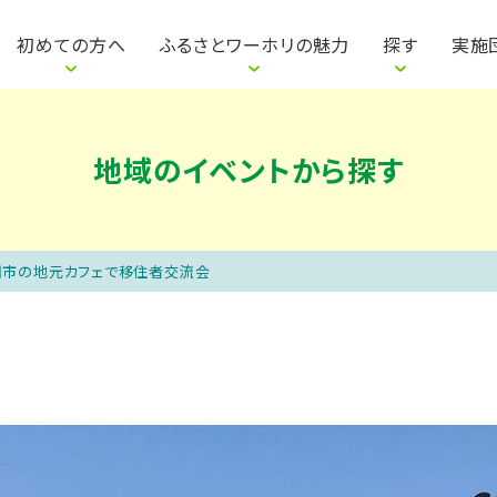
は
明会を探す
参加者の声
参加までの流れ
地域の仕事から探す
自治体・団体の声
説明会って何をするの？
地域のイベントから
地域の魅力紹介
ワカ
初めての方へ
ふるさとワーホリの魅力
探す
実施
地域のイベントから探す
関市の地元カフェで移住者交流会