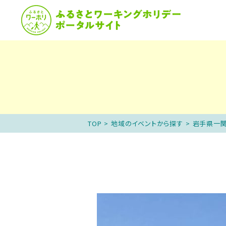
ふるさとワーホリと
説
TOP
>
地域のイベントから探す
>
岩手県一