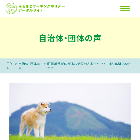
自治体・団体の声
>
>
TO
自治体・団体の
田園地帯が広がるハチ公のふるさとでワーホリ体験はいか
P
声
が？