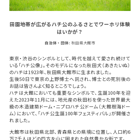
田園地帯が広がるハチ公のふるさとでワーホリ体験
はいかが？
自治体・団体:
秋田県大館市
東京・渋谷のシンボルとして、時代を越えて愛され続けて
いる「ハチ公像」。そのモデルになった秋田犬（あきたいぬ）
のハチは1923年、秋田県大館市に生まれました。
生後50日で東京の上野博士へ託され、博士との死別後の
お話は皆さんよく知るところでしょう。
ハチは大館においても重要なシンボルで、生誕100年を迎
えた2023年11月には、地元産の秋田杉を使った世界最大
級の木造建築ドーム・ニプロハチ公ドーム（大館樹海ドー
ム）において、「ハチ公生誕100年フェスティバル」が開催さ
れました。
大館市は秋田県北部、青森県との県境に位置し、人口約6
万7千人ほどの四方を山に囲まれた自然豊かな街です。