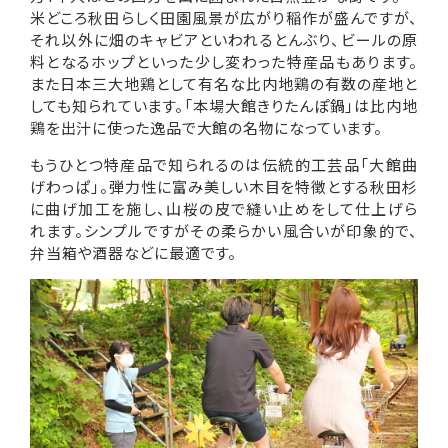
米どころ秋田らしく田園風景が広がり稲作が盛んですが、
それ以外に畑のキャビアといわれるとんぶり、ビールの原
料となるホップといった少し変わった特産品もあります。
また日本三大地鶏として有名な比内地鶏の有数の産地と
しても知られています。「本場大館きりたんぽ鍋」は比内地
鶏を出汁に使った逸品で大館の名物になっています。
もうひとつ特産品で知られるのは伝統的工芸品「大館曲
げわっぱ」。弾力性に富み美しい木目を特徴とする秋田杉
に曲げ加工を施し、山桜の皮で縫い止めをして仕上げら
れます。シンプルですがその柔らかい風合いが印象的で、
弁当箱や酒器などに最適です。