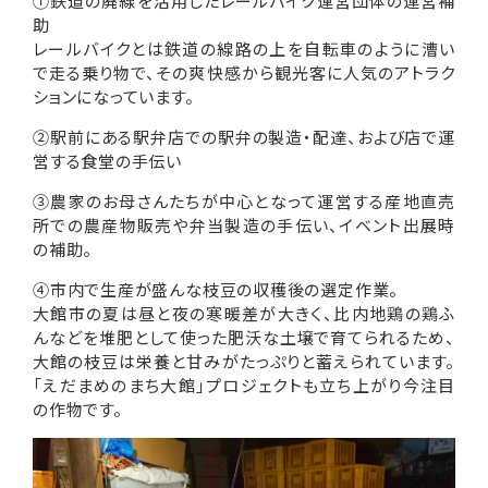
①鉄道の廃線を活用したレールバイク運営団体の運営補
助
レールバイクとは鉄道の線路の上を自転車のように漕い
で走る乗り物で、その爽快感から観光客に人気のアトラク
ションになっています。
②駅前にある駅弁店での駅弁の製造・配達、および店で運
営する食堂の手伝い
③農家のお母さんたちが中心となって運営する産地直売
所での農産物販売や弁当製造の手伝い、イベント出展時
の補助。
④市内で生産が盛んな枝豆の収穫後の選定作業。
大館市の夏は昼と夜の寒暖差が大きく、比内地鶏の鶏ふ
んなどを堆肥として使った肥沃な土壌で育てられるため、
大館の枝豆は栄養と甘みがたっぷりと蓄えられています。
「えだまめのまち大館」プロジェクトも立ち上がり今注目
の作物です。