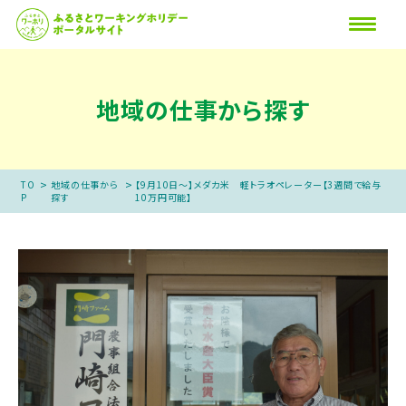
地域の仕事から探す
>
>
TO
地域の仕事から
【9月10日～】メダカ米 軽トラオペレーター【3週間で給与
P
探す
10万円可能】