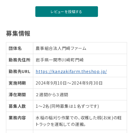
レビューを投稿する
募集情報
団体名
農事組合法人門崎ファーム
勤務先住所
岩手県一関市川崎町門崎
勤務先URL
https://kanzakifarm.theshop.jp/
実施時期
2024年9月10日〜2024年9月30日
滞在期間
２週間から３週間
募集人数
1～2名(同時募集は１名ずつです)
業務内容
水稲の稲刈り作業での、収穫した籾(お米)の軽
トラックを運転しての運搬。