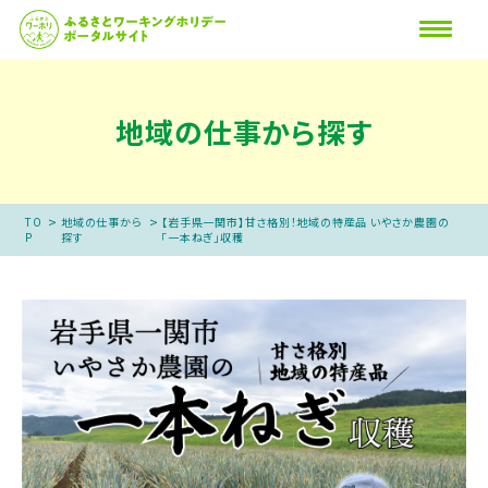
地域の仕事から探す
>
>
TO
地域の仕事から
【岩手県一関市】甘さ格別！地域の特産品 いやさか農園の
P
探す
「一本ねぎ」収穫