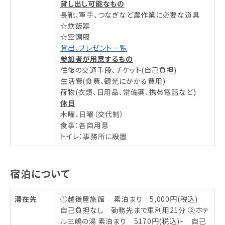
貸し出し可能なもの
長靴、軍手、つなぎなど農作業に必要な道具
☆炊飯器
☆空調服
貸出、プレゼント一覧
参加者が用意するもの
往復の交通手段、チケット(自己負担)
生活費(食費、観光にかかる費用)
荷物(衣類、日用品、常備薬、携帯電話など)
休日
木曜、日曜（交代制）
食事：各自用意
トイレ：事務所に設置
宿泊について
滞在先
①越後屋旅館 素泊まり 5,000円(税込)
自己負担なし 勤務先まで車利用21分 ②ホテ
ル三嶋の湯 素泊まり 5170円(税込)~ 自己