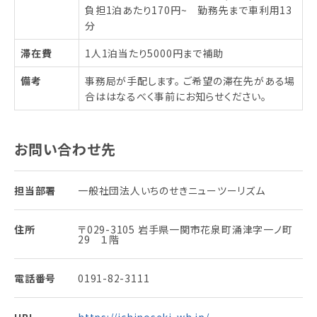
負担1泊あたり170円~ 勤務先まで車利用13
分
滞在費
1人1泊当たり5000円まで補助
備考
事務局が手配します。 ご希望の滞在先がある場
合ははなるべく事前にお知らせください。
お問い合わせ先
担当部署
一般社団法人いちのせきニューツーリズム
住所
〒029-3105 岩手県一関市花泉町涌津字一ノ町
29 １階
電話番号
0191-82-3111
URL
https://ichinoseki-wh.jp/