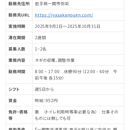
勤務先住所
岩手県一関市弥栄
勤務先URL
https://iyasakanouen.com/
実施時期
2025年9月1日〜2025年10月31日
滞在期間
2週間
募集人数
1~2名
業務内容
ネギの収穫、調整作業
勤務時間
8:00 ~ 17:00 休憩90分（12:00 - 60分 午
前午後 各15分）
シフト
週5日から
賃金
時給：952円
免許・資格
要 （トイレ利用時等車必要な為） 仕事その
等
ものには無しでも可
参加条件
【一関市共通事項：東北６県以外に在住の、概