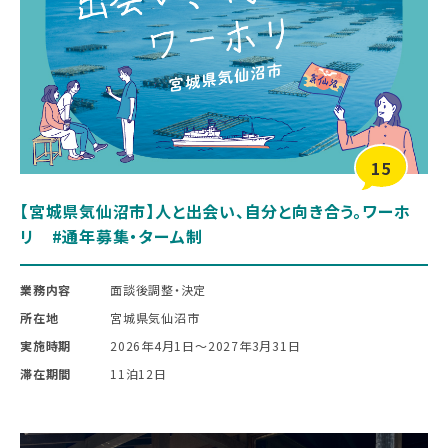
15
【宮城県気仙沼市】人と出会い、自分と向き合う。ワーホ
リ #通年募集・ターム制
業務内容
面談後調整・決定
所在地
宮城県気仙沼市
実施時期
2026年4月1日〜2027年3月31日
滞在期間
11泊12日