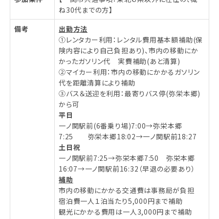
ね30代までの方】
備考
出勤方法
①レンタカー利用：レンタル費用基本額補助(保
険内容により自己負担あり)、市内の移動にか
かったガソリン代 実費補助(あと清算)
②マイカー利用：市内の移動にかかるガソリン
代を距離清算により補助
③バス＆送迎を利用：最寄りバス停(弥栄本郷)
から可
平日
一ノ関駅前(6番乗り場)7:00→弥栄本郷
7:25 弥栄本郷18:02→一ノ関駅前18:27
土日祝
一ノ関駅前7:25→弥栄本郷7:50 弥栄本郷
16:07→一ノ関駅前16:32（早退の必要あり）
補助
市内の移動にかかる交通費は事務局が負担
宿泊費一人１泊当たり5,000円まで補助
観光にかかる費用は一人3,000円まで補助