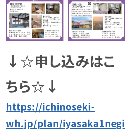
↓☆申し込みはこ
ちら☆↓
https://ichinoseki-
wh.jp/plan/iyasaka1negi