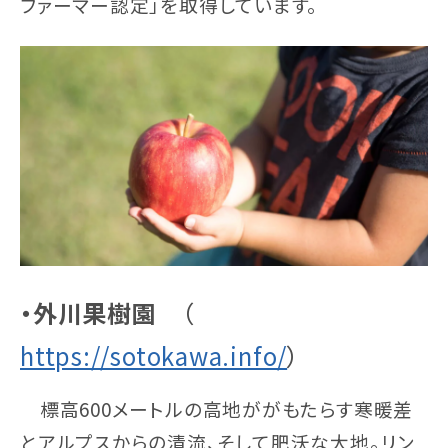
ファーマー認定」を取得しています。
・外川果樹園
（
https://sotokawa.info/
）
標高600メートルの高地ががもたらす寒暖差
とアルプスからの清流、そして肥沃な大地。リン