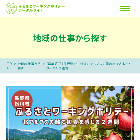
地域の仕事から探す
>
>
TO
地域の仕事から
【募集終了】長野県松川村🍎北アルプスの麓の村でふるさと
P
探す
ワーホリ２週間