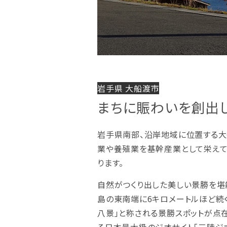
岩手県 大船渡市
まちに賑わいを創出し
岩手県南部、沿岸地域に位置する大
業や養殖業を基幹産業として栄えて
ります。
自然がつくり出した美しい景勝を堪
島の東南端に6キロメートルほど続く
八景」と称される景勝スポットが点