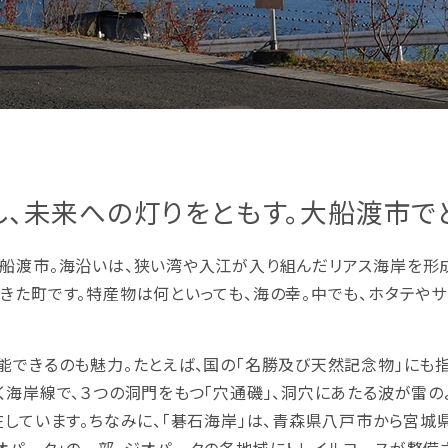
、未来への灯りをともす。大船渡市で
船渡市。海沿いは、狭い湾や入江が入り組んだリアス海岸を形成
きた町です。特産物は何といっても、海の幸。中でも、ホタテや
能できるのも魅力。たとえば、国の「名勝及び天然記念物」にも指
海岸線で、３つの洞門をもつ「穴通磯」、洞穴にあたる波が雷の
在しています。ちなみに、「碁石海岸」は、青森県八戸市から宮城