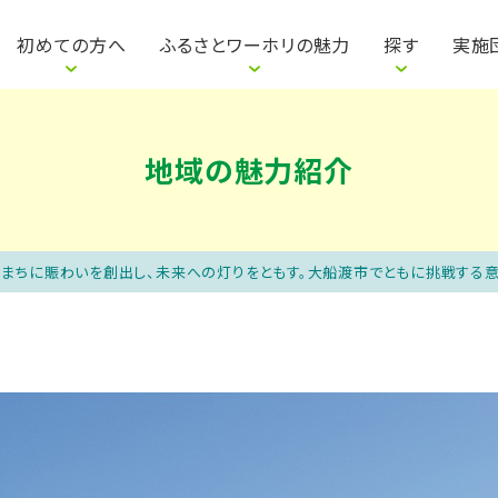
は
明会を探す
参加者の声
参加までの流れ
地域の仕事から探す
自治体・団体の声
説明会って何をするの？
地域のイベントから
地域の魅力紹介
ワカ
初めての方へ
ふるさとワーホリの魅力
探す
実施
地域の魅力紹介
｜まちに賑わいを創出し、未来への灯りをともす。大船渡市でともに挑戦する