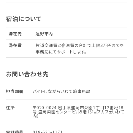
宿泊について
滞在先
遠野市内
滞在費
片道交通費と宿泊費の合計で上限3万円までを
事務局にてサポートします。
お問い合わせ先
担当部署
バイトしながらいわて旅事務局
住所
〒020-0024 岩手県盛岡市菜園1丁目12番地18
号 盛岡菜園センタービル5階（ジョブカフェいわて
内）
電話番号
019-621-1171