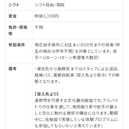
シフト
シフト自由・相談
賃金
時給1,100円
免許・資格
不問
等
参加条件
現在岩手県外にお住まいの20代までの若者（学
生の場合は学年不問）を対象としています。 岩
手へUターン・Iターン希望者大歓迎！
備考
・滞在先から勤務先まではスタッフによる送迎、
路線バス、電動自転車（受入先より貸与）での移
動となります。
【受入先より】
遠野市を代表する文化観光施設です。アルバイ
トでの仕事を通じて、南部曲り家や岩手の暮ら
しと文化に触れる絶好の機会になります。期間
中に、当施設で実施している体験プログラムに
も参加してもらいたいと考えています！