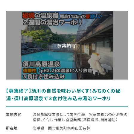
【募集終了】須川の自然を味わい尽くす！みちのくの秘
湯・須川高原温泉で３食付住み込み湯治ワーホリ
業務内容
温泉旅館従業員として業務全般 客室業務（客室・浴場の
清掃、片付け作業）、食堂業務（準備清掃、厨房補助）
所在地
岩手県一関市厳美町祭畤山国有林