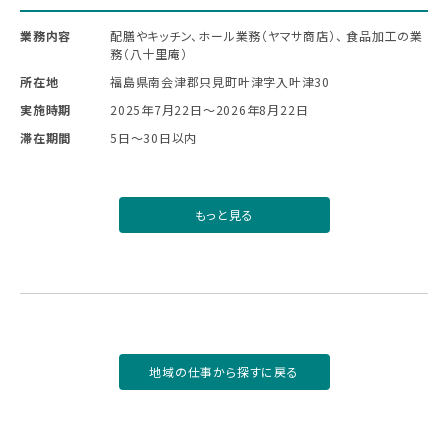
業務内容
配膳やキッチン、ホール業務（ヤマサ商店）、 食品加工の業
務（八十里庵）
所在地
福島県南会津郡只見町叶津字入叶津30
実施時期
2025年7月22日〜2026年8月22日
滞在期間
5日～30日以内
もっと見る
地域の仕事から探すに戻る